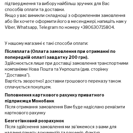
підтвердження та вибору найбільш зручних для Вас
способів оплати та доставки.
Якщо у вас виникли складнощі з оформленням замовлення
або Ви хочете оформити його в месенджері, напишіть нам у
Viber, Whatsapp, Telegram по номеру +380630715804.
У нашому магазині є такі способи оплати:
Післяплата (Оплата замовлення при отриманні по
попередній оплаті завдатку 200 грн).
Здійснюється лише при доставці замовлення транспортними
компаніями Нова Пошта та Укрпошта (див. сторінку
"Доставка").
Вартість зворотної доставки грошового переказу також
сплачується покупцем.
Поповнення карткового рахунку приватного
підприємця Монобанк
Після отримання замовлення Вам буде надіслано реквізити
карткового рахунку
Безготівковий розрахунок
Після здійснення замовлення ми зв'яжемося з вами для
надання пакету документів та рахунків-фактур.