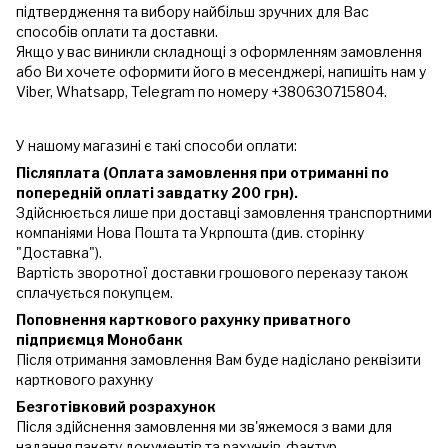
підтвердження та вибору найбільш зручних для Вас
способів оплати та доставки.
Якщо у вас виникли складнощі з оформленням замовлення
або Ви хочете оформити його в месенджері, напишіть нам у
Viber, Whatsapp, Telegram по номеру +380630715804.
У нашому магазині є такі способи оплати:
Післяплата (Оплата замовлення при отриманні по
попередній оплаті завдатку 200 грн).
Здійснюється лише при доставці замовлення транспортними
компаніями Нова Пошта та Укрпошта (див. сторінку
"Доставка").
Вартість зворотної доставки грошового переказу також
сплачується покупцем.
Поповнення карткового рахунку приватного
підприємця Монобанк
Після отримання замовлення Вам буде надіслано реквізити
карткового рахунку
Безготівковий розрахунок
Після здійснення замовлення ми зв'яжемося з вами для
надання пакету документів та рахунків-фактур.