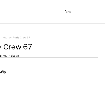
Укр
Костюм Party Crew 67
y Crew 67
аписати відгук
убір