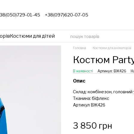
38(050)729-01-45
+38(097)620-07-05
орів
Костюми для дітей
Головна
Костюми для аніматорів
Костюм Part
В наявності
Артикул: ВЖ426
Н
Опис
Склад: комбінезон, головний 
Тканина: біфлекс
Артикул ВЖ426
3 850 грн