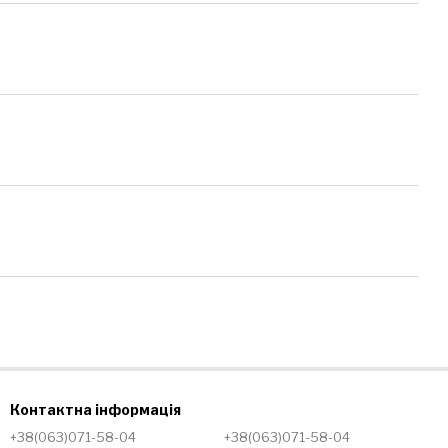
Контактна інформація
+38(063)071-58-04
+38(063)071-58-04