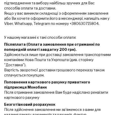
підтвердження та вибору найбільш зручних для Вас
способів оплати та доставки.
Якщо у вас виникли складнощі з оформленням замовлення
або Ви хочете оформити його в месенджері, напишіть нам у
Viber, Whatsapp, Telegram по номеру +380630715804.
У нашому магазині є такі способи оплати:
Післяплата (Оплата замовлення при отриманні по
попередній оплаті завдатку 200 грн).
Здійснюється лише при доставці замовлення транспортними
компаніями Нова Пошта та Укрпошта (див. сторінку
"Доставка").
Вартість зворотної доставки грошового переказу також
сплачується покупцем.
Поповнення карткового рахунку приватного
підприємця Монобанк
Після отримання замовлення Вам буде надіслано реквізити
карткового рахунку
Безготівковий розрахунок
Після здійснення замовлення ми зв'яжемося з вами для
надання пакету документів та рахунків-фактур.