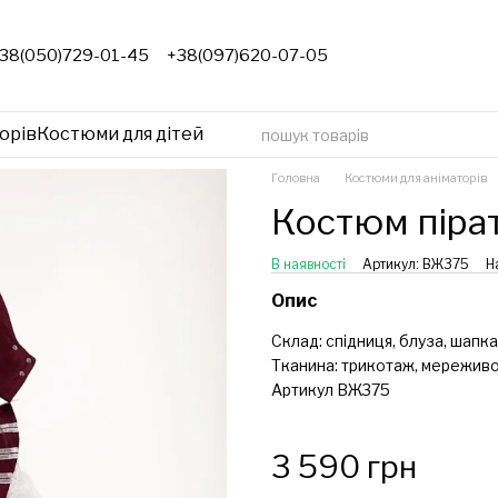
38(050)729-01-45
+38(097)620-07-05
орів
Костюми для дітей
Головна
Костюми для аніматорів
Костюм піра
В наявності
Артикул: ВЖ375
Н
Опис
Склад: спідниця, блуза, шапка
Тканина: трикотаж, мереживо,
Артикул ВЖ375
3 590 грн