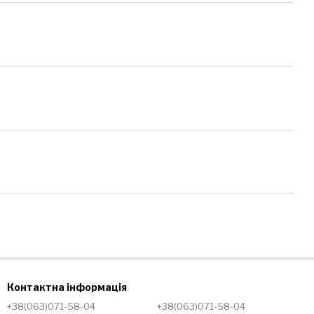
Контактна інформація
+38(063)071-58-04
+38(063)071-58-04