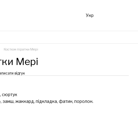
Укр
Костюм піратки Мері
тки Мері
аписати відгук
, сюртук
 замш, жаккард, підкладка, фатин, поролон.