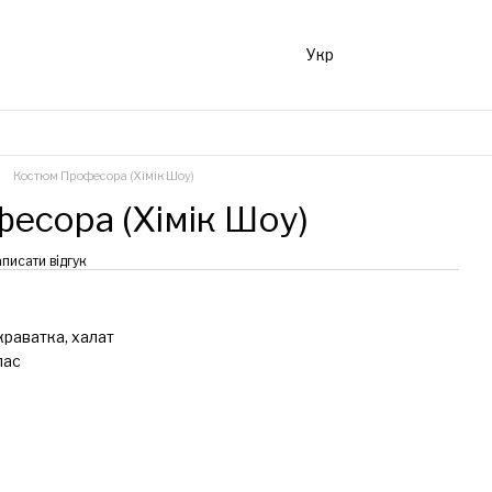
Укр
Костюм Професора (Хімік Шоу)
есора (Хімік Шоу)
писати відгук
краватка, халат
лас