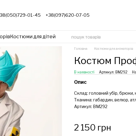
38(050)729-01-45
+38(097)620-07-05
орів
Костюми для дітей
Головна
Костюми для аніматорів
Костюм Проф
В наявності
Артикул: ВМ292
На
Опис
Склад: головний убір, брюки, 
Тканина: габардин, велюр, ат
Артикул: ВМ292
2 150 грн