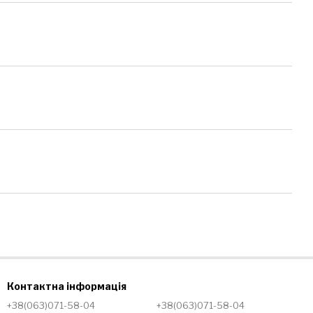
Контактна інформація
+38(063)071-58-04
+38(063)071-58-04