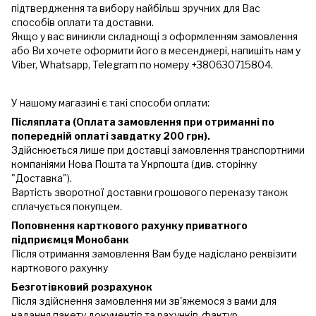
підтвердження та вибору найбільш зручних для Вас
способів оплати та доставки.
Якщо у вас виникли складнощі з оформленням замовлення
або Ви хочете оформити його в месенджері, напишіть нам у
Viber, Whatsapp, Telegram по номеру +380630715804.
У нашому магазині є такі способи оплати:
Післяплата (Оплата замовлення при отриманні по
попередній оплаті завдатку 200 грн).
Здійснюється лише при доставці замовлення транспортними
компаніями Нова Пошта та Укрпошта (див. сторінку
"Доставка").
Вартість зворотної доставки грошового переказу також
сплачується покупцем.
Поповнення карткового рахунку приватного
підприємця Монобанк
Після отримання замовлення Вам буде надіслано реквізити
карткового рахунку
Безготівковий розрахунок
Після здійснення замовлення ми зв'яжемося з вами для
надання пакету документів та рахунків-фактур.