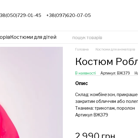
38(050)729-01-45
+38(097)620-07-05
орів
Костюми для дітей
Головна
Костюми для аніматорів
Костюм Робло
В наявності
Артикул: ВЖ379
Н
Опис
Склад: комбінезон, прикрашен
закритим обличчям або полег
Тканина: трикотаж, поролон
Артикул ВЖ379
2 990 грн