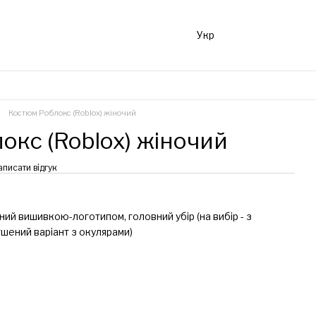
Укр
Костюм Роблокс (Roblox) жіночий
кс (Roblox) жіночий
аписати відгук
ий вишивкою-логотипом, головний убір (на вибір - з
шений варіант з окулярами)