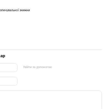
опичувальної знижки
тар
Увійти за допомогою