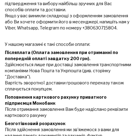
підтвердження та вибору найбільш зручних для Вас
способів оплати та доставки.
Якщо у вас виникли складнощі з оформленням замовлення
або Ви хочете оформити його в месенджері, напишіть нам у
Viber, Whatsapp, Telegram по номеру +380630715804.
У нашому магазині є такі способи оплати:
Післяплата (Оплата замовлення при отриманні по
попередній оплаті завдатку 200 грн).
Здійснюється лише при доставці замовлення транспортними
компаніями Нова Пошта та Укрпошта (див. сторінку
"Доставка").
Вартість зворотної доставки грошового переказу також
сплачується покупцем.
Поповнення карткового рахунку приватного
підприємця Монобанк
Після отримання замовлення Вам буде надіслано реквізити
карткового рахунку
Безготівковий розрахунок
Після здійснення замовлення ми зв'яжемося з вами для
надання пакету документів та рахунків-фактур.