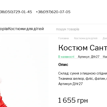
38(050)729-01-45
+38(097)620-07-05
орів
Костюми для дітей
Головна
Костюми для дітей
Дів
Костюм Сант
В наявності
Артикул: ДНг27
На
Опис
Склад: сукня з пишною спід
Тканина: велюр, фліс, фатин,
Артикул ДНг27
1 655 грн