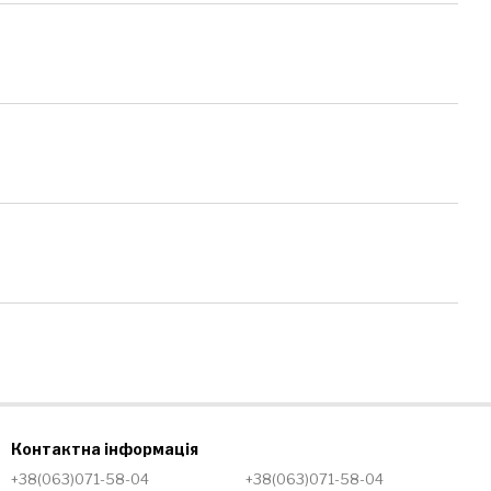
Контактна інформація
+38(063)071-58-04
+38(063)071-58-04