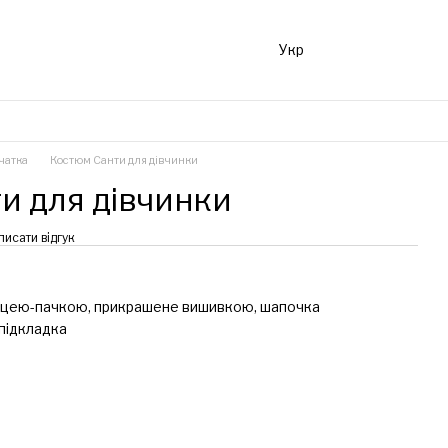
Укр
чатка
Костюм Санти для дівчинки
и для дівчинки
писати відгук
ницею-пачкою, прикрашене вишивкою, шапочка
 підкладка