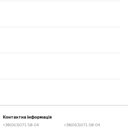
Контактна інформація
+38(063)071-58-04
+38(063)071-58-04