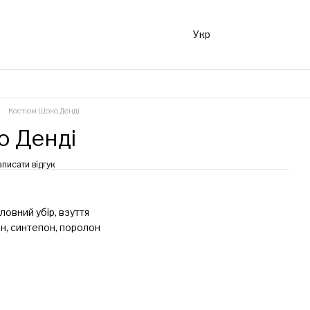
Укр
Костюм Шоко Денді
 Денді
аписати відгук
ловний убір, взуття
н, синтепон, поролон