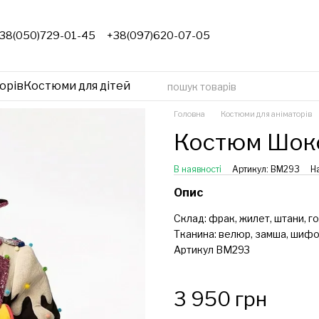
38(050)729-01-45
+38(097)620-07-05
орів
Костюми для дітей
Головна
Костюми для аніматорів
Костюм Шоко
В наявності
Артикул: ВМ293
Н
Опис
Склад: фрак, жилет, штани, го
Тканина: велюр, замша, шифо
Артикул ВМ293
3 950 грн