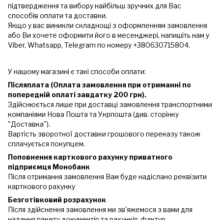
підтвердження та вибору найбільш зручних для Вас
способів оплати та доставки.
Якщо у вас виникли складнощі з оформленням замовлення
або Ви хочете оформити його в месенджері, напишіть нам у
Viber, Whatsapp, Telegram по номеру +380630715804.
У нашому магазині є такі способи оплати:
Післяплата (Оплата замовлення при отриманні по
попередній оплаті завдатку 200 грн).
Здійснюється лише при доставці замовлення транспортними
компаніями Нова Пошта та Укрпошта (див. сторінку
"Доставка").
Вартість зворотної доставки грошового переказу також
сплачується покупцем.
Поповнення карткового рахунку приватного
підприємця Монобанк
Після отримання замовлення Вам буде надіслано реквізити
карткового рахунку
Безготівковий розрахунок
Після здійснення замовлення ми зв'яжемося з вами для
надання пакету документів та рахунків-фактур.