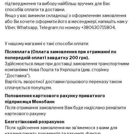
підтвердження та вибору найбільш зручних для Вас
способів оплати та доставки.
Якщо у вас виникли складнощі з оформленням замовлення
або Ви хочете оформити його в месенджері, напишіть нам у
Viber, Whatsapp, Telegram по номеру +380630715804.
У нашому магазині є такі способи оплати:
Післяплата (Оплата замовлення при отриманні по
попередній оплаті завдатку 200 грн).
Здійснюється лише при доставці замовлення транспортними
компаніями Нова Пошта та Укрпошта (див. сторінку
"Доставка").
Вартість зворотної доставки грошового переказу також
сплачується покупцем.
Поповнення карткового рахунку приватного
підприємця Монобанк
Після отримання замовлення Вам буде надіслано реквізити
карткового рахунку
Безготівковий розрахунок
Після здійснення замовлення ми зв'яжемося з вами для
надання пакету документів та рахунків-фактур.