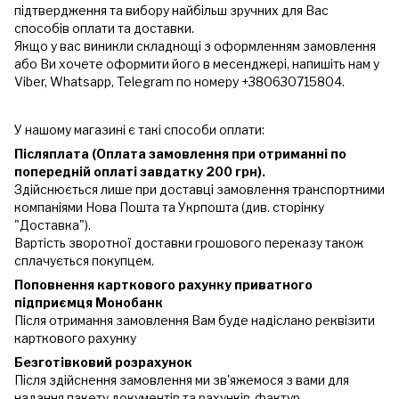
підтвердження та вибору найбільш зручних для Вас
способів оплати та доставки.
Якщо у вас виникли складнощі з оформленням замовлення
або Ви хочете оформити його в месенджері, напишіть нам у
Viber, Whatsapp, Telegram по номеру +380630715804.
У нашому магазині є такі способи оплати:
Післяплата (Оплата замовлення при отриманні по
попередній оплаті завдатку 200 грн).
Здійснюється лише при доставці замовлення транспортними
компаніями Нова Пошта та Укрпошта (див. сторінку
"Доставка").
Вартість зворотної доставки грошового переказу також
сплачується покупцем.
Поповнення карткового рахунку приватного
підприємця Монобанк
Після отримання замовлення Вам буде надіслано реквізити
карткового рахунку
Безготівковий розрахунок
Після здійснення замовлення ми зв'яжемося з вами для
надання пакету документів та рахунків-фактур.