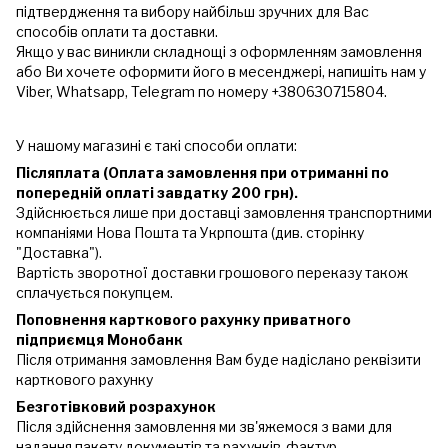
підтвердження та вибору найбільш зручних для Вас
способів оплати та доставки.
Якщо у вас виникли складнощі з оформленням замовлення
або Ви хочете оформити його в месенджері, напишіть нам у
Viber, Whatsapp, Telegram по номеру +380630715804.
У нашому магазині є такі способи оплати:
Післяплата (Оплата замовлення при отриманні по
попередній оплаті завдатку 200 грн).
Здійснюється лише при доставці замовлення транспортними
компаніями Нова Пошта та Укрпошта (див. сторінку
"Доставка").
Вартість зворотної доставки грошового переказу також
сплачується покупцем.
Поповнення карткового рахунку приватного
підприємця Монобанк
Після отримання замовлення Вам буде надіслано реквізити
карткового рахунку
Безготівковий розрахунок
Після здійснення замовлення ми зв'яжемося з вами для
надання пакету документів та рахунків-фактур.