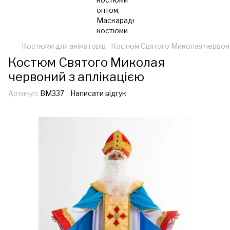
Костюми для аніматорів
Костюм Святого Миколая червони
Костюм Святого Миколая
червоний з аплікацією
Артикул:
ВМ337
Написати відгук