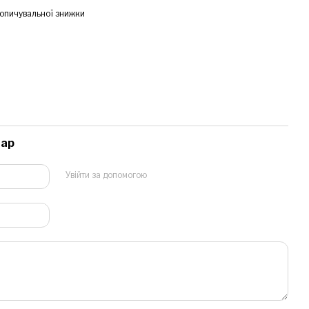
опичувальної знижки
тар
Увійти за допомогою