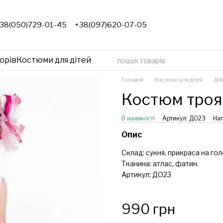
38(050)729-01-45
+38(097)620-07-05
орів
Костюми для дітей
Головна
Костюми для дітей
Дів
Костюм тро
В наявності
Артикул: ДО23
Нап
Опис
Склад: сукня, прикраса на гол
Тканина: атлас, фатин.
Артикул: ДО23
990 грн