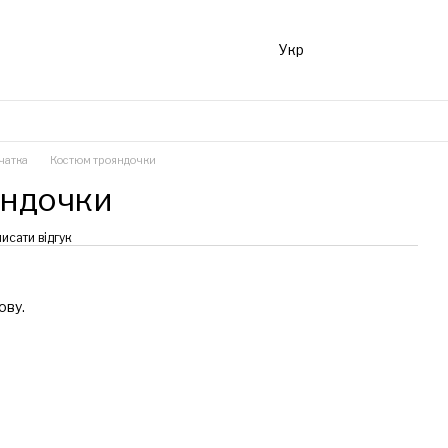
Укр
чатка
Костюм трояндочки
яндочки
исати відгук
ову.