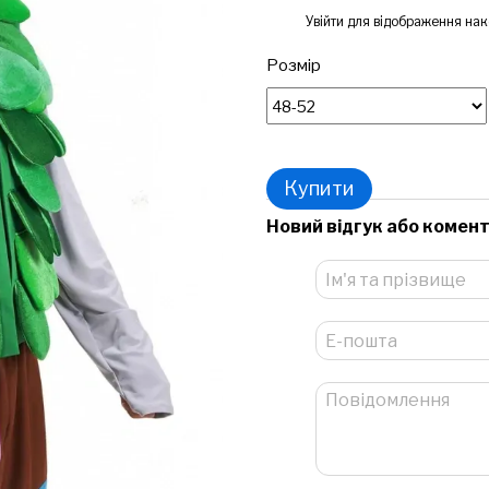
%
Увійти
для відображення нак
Розмір
Купити
Новий відгук або комен