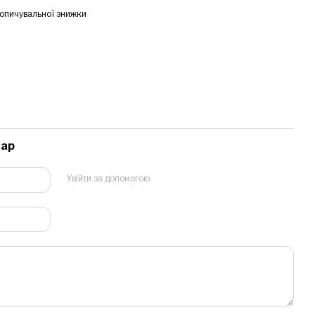
опичувальної знижки
тар
Увійти за допомогою