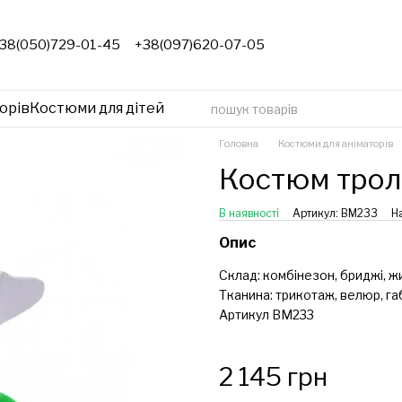
38(050)729-01-45
+38(097)620-07-05
орів
Костюми для дітей
Головна
Костюми для аніматорів
Костюм трол
В наявності
Артикул: ВМ233
Н
Опис
Склад: комбінезон, бриджі, жил
Тканина: трикотаж, велюр, г
Артикул ВМ233
2 145 грн