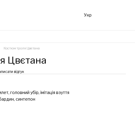
Укр
Костюм троля Цвєтана
я Цвєтана
аписати відгук
ет, головний убір, імітація взуття
абардин, синтепон