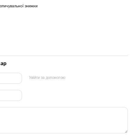
опичувальної знижки
тар
Увійти за допомогою