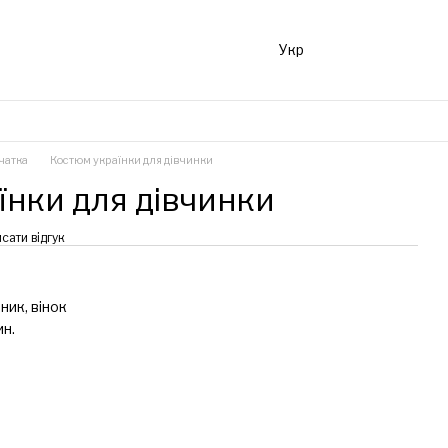
Укр
чатка
Костюм українки для дівчинки
їнки для дівчинки
сати відгук
ник, вінок
ин.