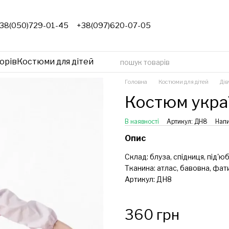
38(050)729-01-45
+38(097)620-07-05
орів
Костюми для дітей
Головна
Костюми для дітей
Дів
Костюм укра
В наявності
Артикул: ДН8
Напи
Опис
Склад: блуза, спідниця, під'юб
Тканина: атлас, бавовна, фат
Артикул: ДН8
360 грн