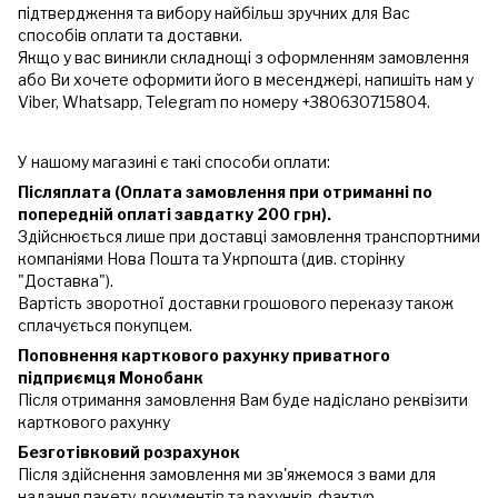
підтвердження та вибору найбільш зручних для Вас
способів оплати та доставки.
Якщо у вас виникли складнощі з оформленням замовлення
або Ви хочете оформити його в месенджері, напишіть нам у
Viber, Whatsapp, Telegram по номеру +380630715804.
У нашому магазині є такі способи оплати:
Післяплата (Оплата замовлення при отриманні по
попередній оплаті завдатку 200 грн).
Здійснюється лише при доставці замовлення транспортними
компаніями Нова Пошта та Укрпошта (див. сторінку
"Доставка").
Вартість зворотної доставки грошового переказу також
сплачується покупцем.
Поповнення карткового рахунку приватного
підприємця Монобанк
Після отримання замовлення Вам буде надіслано реквізити
карткового рахунку
Безготівковий розрахунок
Після здійснення замовлення ми зв'яжемося з вами для
надання пакету документів та рахунків-фактур.