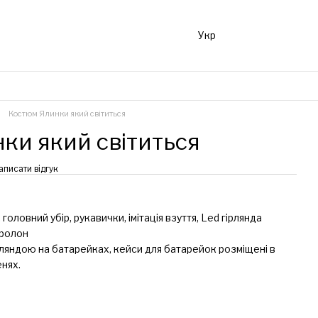
Укр
Костюм Ялинки який світиться
ки який світиться
аписати відгук
 головний убір, рукавички, імітація взуття, Led гірлянда
оролон
яндою на батарейках, кейси для батарейок розміщені в
нях.