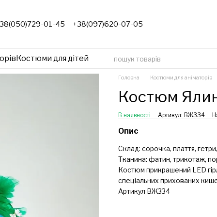
38(050)729-01-45
+38(097)620-07-05
орів
Костюми для дітей
Головна
Костюми для аніматорів
Костюм Ялин
В наявності
Артикул: ВЖ334
Н
Опис
Склад: сорочка, плаття, гетри,
Тканина: фатин, трикотаж, п
Костюм прикрашений LED гірл
спеціальних прихованих кише
Артикул ВЖ334