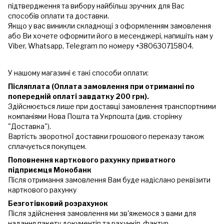
підтвердження та вибору найбільш зручних для Вас
способів оплати та доставки.
Якщо у вас виникли складнощі з оформленням замовлення
або Ви хочете оформити його в месенджері, напишіть нам у
Viber, Whatsapp, Telegram по номеру +380630715804.
У нашому магазині є такі способи оплати:
Післяплата (Оплата замовлення при отриманні по
попередній оплаті завдатку 200 грн).
Здійснюється лише при доставці замовлення транспортними
компаніями Нова Пошта та Укрпошта (див. сторінку
"Доставка").
Вартість зворотної доставки грошового переказу також
сплачується покупцем.
Поповнення карткового рахунку приватного
підприємця Монобанк
Після отримання замовлення Вам буде надіслано реквізити
карткового рахунку
Безготівковий розрахунок
Після здійснення замовлення ми зв'яжемося з вами для
надання пакету документів та рахунків-фактур.