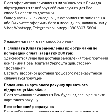
Після оформлення замовлення ми зв'яжемося з Вами для
підтвердження та вибору найбільш зручних для Вас
способів оплати та доставки.
Якщо у вас виникли складнощі з оформленням замовлення
або Ви хочете оформити його в месенджері, напишіть нам у
Viber, Whatsapp, Telegram по номеру +380630715804.
У нашому магазині є такі способи оплати:
Післяплата (Оплата замовлення при отриманні по
попередній оплаті завдатку 200 грн).
Здійснюється лише при доставці замовлення транспортними
компаніями Нова Пошта та Укрпошта (див. сторінку
"Доставка").
Вартість зворотної доставки грошового переказу також
сплачується покупцем.
Поповнення карткового рахунку приватного
підприємця Монобанк
Після отримання замовлення Вам буде надіслано реквізити
карткового рахунку
Безготівковий розрахунок
Після здійснення замовлення ми зв'яжемося з вами для