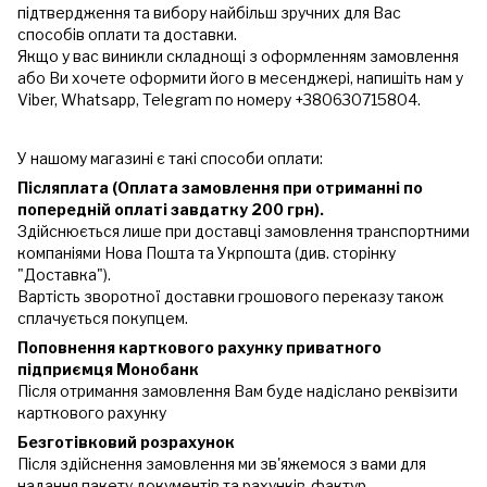
підтвердження та вибору найбільш зручних для Вас
способів оплати та доставки.
Якщо у вас виникли складнощі з оформленням замовлення
або Ви хочете оформити його в месенджері, напишіть нам у
Viber, Whatsapp, Telegram по номеру +380630715804.
У нашому магазині є такі способи оплати:
Післяплата (Оплата замовлення при отриманні по
попередній оплаті завдатку 200 грн).
Здійснюється лише при доставці замовлення транспортними
компаніями Нова Пошта та Укрпошта (див. сторінку
"Доставка").
Вартість зворотної доставки грошового переказу також
сплачується покупцем.
Поповнення карткового рахунку приватного
підприємця Монобанк
Після отримання замовлення Вам буде надіслано реквізити
карткового рахунку
Безготівковий розрахунок
Після здійснення замовлення ми зв'яжемося з вами для
надання пакету документів та рахунків-фактур.