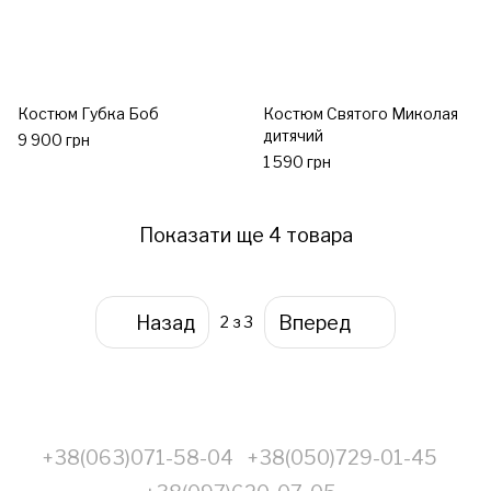
Костюм Губка Боб
Костюм Святого Миколая
дитячий
9 900 грн
1 590 грн
Показати ще 4 товара
Назад
Вперед
2
з 3
+38(063)071-58-04
+38(050)729-01-45